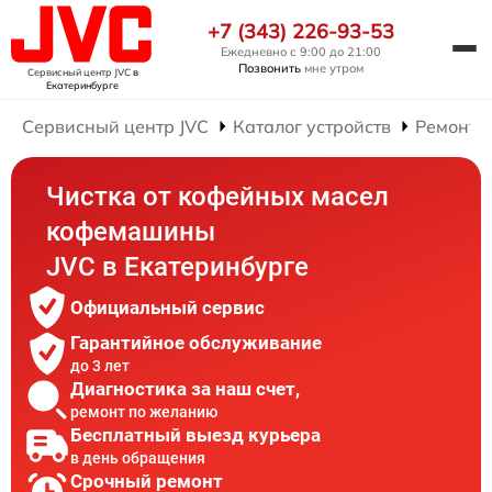
+7 (343) 226-93-53
Ежедневно с 9:00 до 21:00
Позвонить
мне утром
Сервисный центр JVC
в
Екатеринбурге
Сервисный центр JVC
Каталог устройств
Ремонт 
Чистка от кофейных масел
кофемашины
JVC в Екатеринбурге
Официальный сервис
Гарантийное обслуживание
до 3 лет
Диагностика за наш счет,
ремонт по желанию
Бесплатный выезд курьера
в день обращения
Срочный ремонт