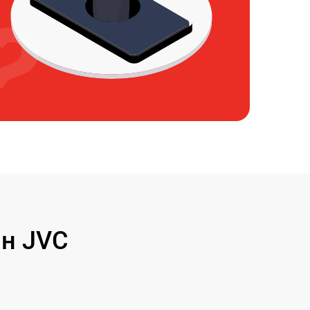
н JVC