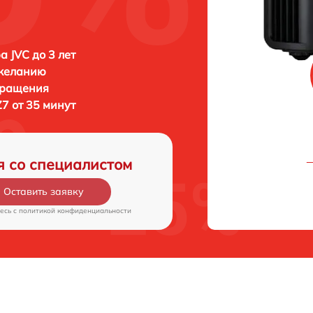
а JVC до 3 лет
 желанию
бращения
7 от 35 минут
я со специалистом
Оставить заявку
есь c
политикой конфиденциальности