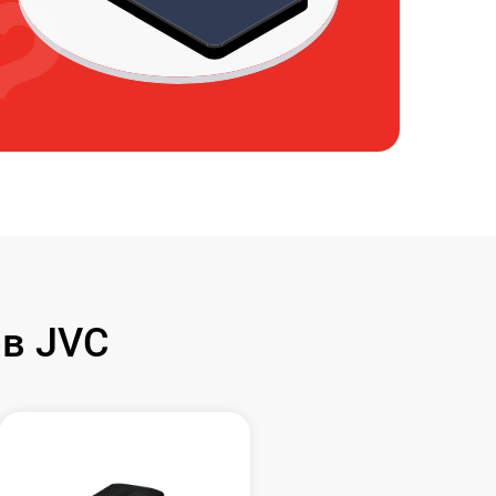
в JVC