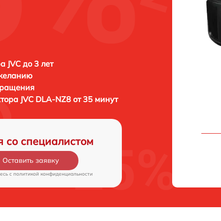
а JVC до 3 лет
 желанию
бращения
ктора
JVC DLA-NZ8 от 35 минут
я со специалистом
Оставить заявку
есь c
политикой конфиденциальности