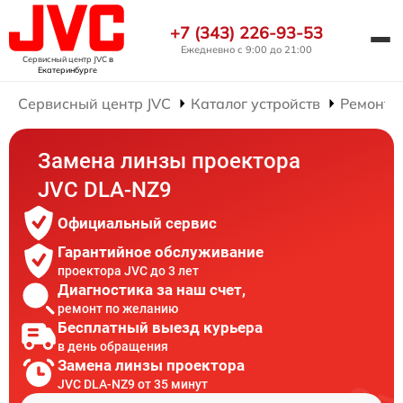
+7 (343) 226-93-53
Ежедневно с 9:00 до 21:00
Сервисный центр JVC
в
Екатеринбурге
Сервисный центр JVC
Каталог устройств
Ремонт 
Замена линзы проектора
JVC DLA-NZ9
Официальный сервис
Гарантийное обслуживание
проектора JVC до 3 лет
Диагностика за наш счет,
ремонт по желанию
Бесплатный выезд курьера
в день обращения
Замена линзы проектора
JVC DLA-NZ9 от 35 минут