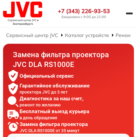
+7 (343) 226-93-53
Ежедневно с 9:00 до 21:00
Сервисный центр JVC
в
Екатеринбурге
Сервисный центр JVC
Каталог устройств
Ремонт 
Замена фильтра проектора
JVC DLA RS1000E
Официальный сервис
Гарантийное обслуживание
проектора JVC до 3 лет
Диагностика за наш счет,
ремонт по желанию
Бесплатный выезд курьера
в день обращения
Замена фильтра проектора
JVC DLA RS1000E от 35 минут