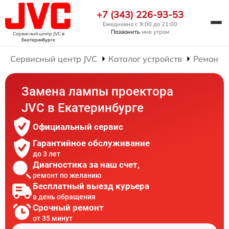
+7 (343) 226-93-53
Ежедневно с 9:00 до 21:00
Позвонить
мне утром
Сервисный центр JVC
в
Екатеринбурге
Сервисный центр JVC
Каталог устройств
Ремонт 
Замена лампы проектора
JVC в Екатеринбурге
Официальный сервис
Гарантийное обслуживание
до 3 лет
Диагностика за наш счет,
ремонт по желанию
Бесплатный выезд курьера
в день обращения
Срочный ремонт
от 35 минут