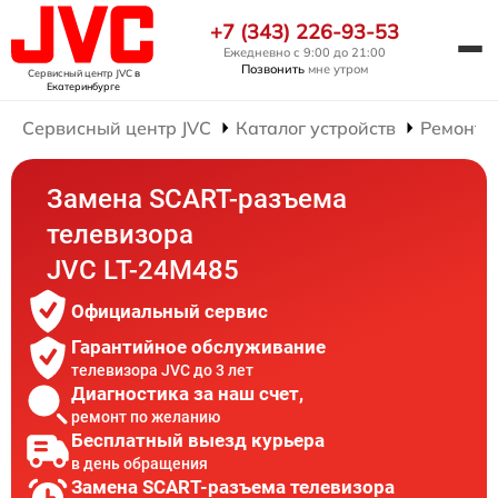
+7 (343) 226-93-53
Ежедневно с 9:00 до 21:00
Позвонить
мне утром
Сервисный центр JVC
в
Екатеринбурге
Сервисный центр JVC
Каталог устройств
Ремонт 
Замена SCART-разъема
телевизора
JVC LT-24M485
Официальный сервис
Гарантийное обслуживание
телевизора JVC до 3 лет
Диагностика за наш счет,
ремонт по желанию
Бесплатный выезд курьера
в день обращения
Замена SCART-разъема телевизора