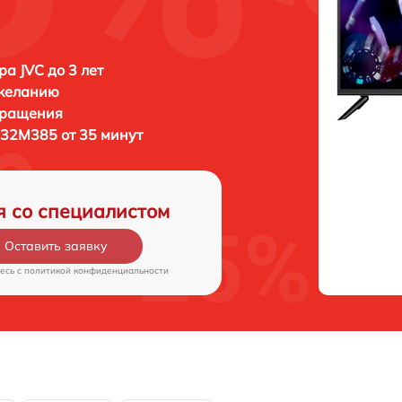
ра JVC до 3 лет
 желанию
бращения
-32M385 от 35 минут
я со специалистом
Оставить заявку
есь c
политикой конфиденциальности