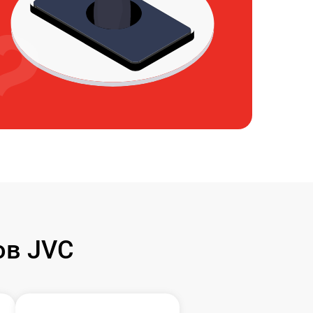
ов JVC