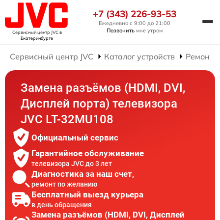
+7 (343) 226-93-53
Ежедневно с 9:00 до 21:00
Позвонить
мне утром
Сервисный центр JVC
в
Екатеринбурге
Сервисный центр JVC
Каталог устройств
Ремонт 
Замена разъёмов (HDMI, DVI,
Дисплей порта) телевизора
JVC LT-32MU108
Официальный сервис
Гарантийное обслуживание
телевизора JVC до 3 лет
Диагностика за наш счет,
ремонт по желанию
Бесплатный выезд курьера
в день обращения
Замена разъёмов (HDMI, DVI, Дисплей