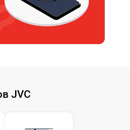
ов JVC