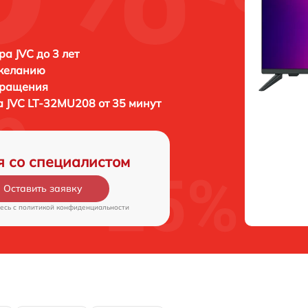
ра JVC до 3 лет
 желанию
бращения
а
JVC LT-32MU208 от 35 минут
я со специалистом
Оставить заявку
есь c
политикой конфиденциальности