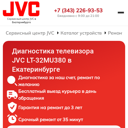
+7 (343) 226-93-53
Ежедневно с 9:00 до 21:00
Сервисный центр JVC
в
Екатеринбурге
Сервисный центр JVC
Каталог устройств
Ремонт 
Диагностика телевизора
JVC LT-32MU380 в
Екатеринбурге
Диагностика за наш счет, ремонт по
желанию
Бесплатный выезд курьера в день
обращения
Гарантия на ремонт до 3 лет
Срочный ремонт от 35 минут