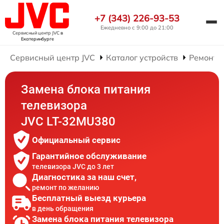
+7 (343) 226-93-53
Ежедневно с 9:00 до 21:00
Сервисный центр JVC
в
Екатеринбурге
Сервисный центр JVC
Каталог устройств
Ремонт 
Замена блока питания
телевизора
JVC LT-32MU380
Официальный сервис
Гарантийное обслуживание
телевизора JVC до 3 лет
Диагностика за наш счет,
ремонт по желанию
Бесплатный выезд курьера
в день обращения
Замена блока питания телевизора