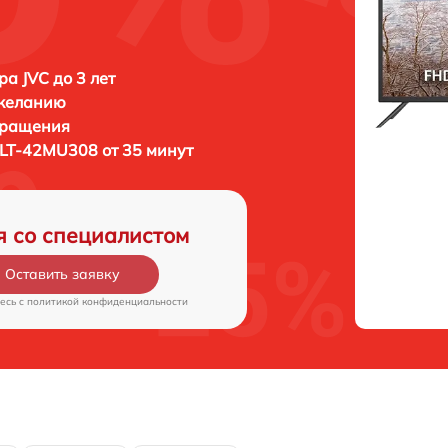
ра JVC до 3 лет
 желанию
бращения
 LT-42MU308 от 35 минут
я со специалистом
Оставить заявку
есь c
политикой конфиденциальности