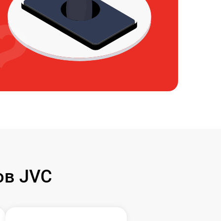
ов JVC