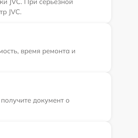
ки JVC. При серьезной
тр JVC.
ость, время ремонта и
 получите документ о