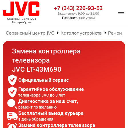
+7 (343) 226-93-53
Ежедневно с 9:00 до 21:00
Позвонить
мне утром
Сервисный центр JVC
в
Екатеринбурге
Сервисный центр JVC
Каталог устройств
Ремонт 
Замена контроллера
телевизора
JVC LT-43M690
Официальный сервис
Гарантийное обслуживание
телевизора JVC до 3 лет
Диагностика за наш счет,
ремонт по желанию
Бесплатный выезд курьера
в день обращения
Замена контроллера телевизора