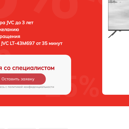
ра JVC до 3 лет
 желанию
бращения
а
JVC LT-43M697 от 35 минут
я со специалистом
Оставить заявку
есь c
политикой конфиденциальности