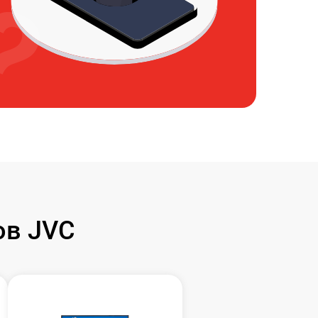
ов JVC