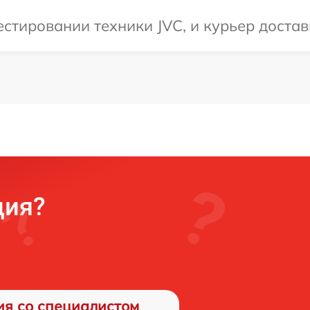
тировании техники JVC, и курьер достави
ция?
ия со специалистом