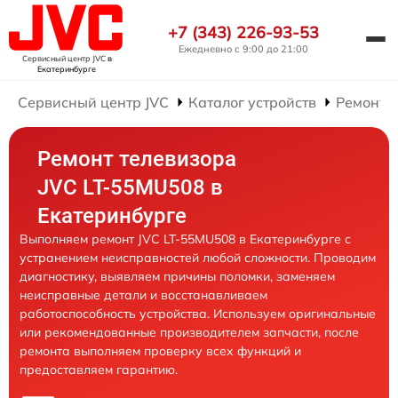
+7 (343) 226-93-53
Ежедневно с 9:00 до 21:00
Сервисный центр JVC
в
Екатеринбурге
Сервисный центр JVC
Каталог устройств
Ремонт 
Ремонт телевизора
JVC LT-55MU508 в
Екатеринбурге
Выполняем ремонт JVC LT-55MU508 в Екатеринбурге с
устранением неисправностей любой сложности. Проводим
диагностику, выявляем причины поломки, заменяем
неисправные детали и восстанавливаем
работоспособность устройства. Используем оригинальные
или рекомендованные производителем запчасти, после
ремонта выполняем проверку всех функций и
предоставляем гарантию.