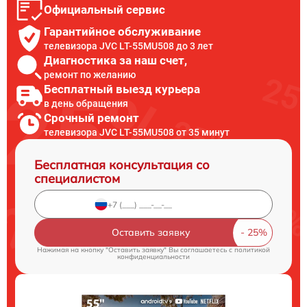
Официальный сервис
Гарантийное обслуживание
телевизора JVC LT-55MU508 до 3 лет
Диагностика за наш счет,
ремонт по желанию
Бесплатный выезд курьера
в день обращения
Срочный ремонт
телевизора JVC LT-55MU508 от 35 минут
Бесплатная консультация со
специалистом
Оставить заявку
Нажимая на кнопку "Оставить заявку" Вы соглашаетесь c
политикой
конфиденциальности