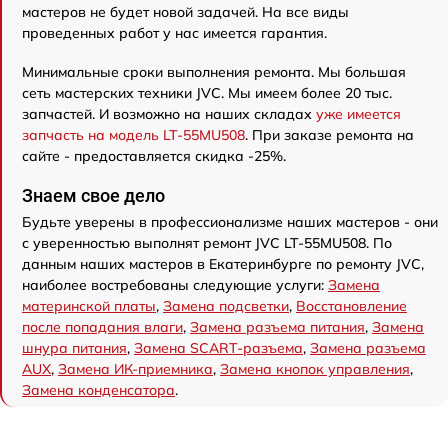
мастеров не будет новой задачей. На все виды
проведенных работ у нас имеется гарантия.
Минимальные сроки выполнения ремонта. Мы большая
сеть мастерских техники JVC. Мы имеем более 20 тыс.
запчастей. И возможно на наших складах
уже имеется
запчасть на модель LT-55MU508
. При заказе ремонта на
сайте - предоставляется скидка -25%.
Знаем свое дело
Будьте уверены в профессионализме наших мастеров - они
с уверенностью выполнят ремонт JVC LT-55MU508. По
данным наших мастеров в Екатеринбурге по ремонту JVC,
наиболее востребованы следующие услуги:
Замена
материнской платы
,
Замена подсветки
,
Восстановление
после попадания влаги
,
Замена разъема питания
,
Замена
шнура питания
,
Замена SCART-разъема
,
Замена разъема
AUX
,
Замена ИК-приемника
,
Замена кнопок управления
,
Замена конденсатора
.