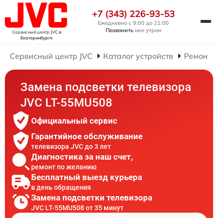
+7 (343) 226-93-53
Ежедневно с 9:00 до 21:00
Позвонить
мне утром
Сервисный центр JVC
в
Екатеринбурге
Сервисный центр JVC
Каталог устройств
Ремонт 
Замена подсветки телевизора
JVC LT-55MU508
Официальный сервис
Гарантийное обслуживание
телевизора JVC до 3 лет
Диагностика за наш счет,
ремонт по желанию
Бесплатный выезд курьера
в день обращения
Замена подсветки телевизора
JVC LT-55MU508 от 35 минут