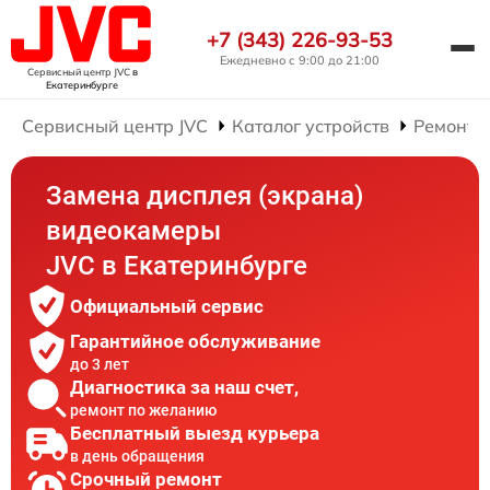
+7 (343) 226-93-53
Ежедневно с 9:00 до 21:00
Сервисный центр JVC
в
Екатеринбурге
Сервисный центр JVC
Каталог устройств
Ремонт 
Замена дисплея (экрана)
видеокамеры
JVC в Екатеринбурге
Официальный сервис
Гарантийное обслуживание
до 3 лет
Диагностика за наш счет,
ремонт по желанию
Бесплатный выезд курьера
в день обращения
Срочный ремонт